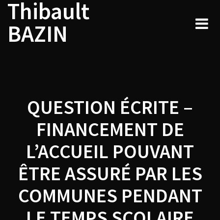
Thibault
Navigation
Skip
to
de
BAZIN
content
l’article
QUESTION ÉCRITE –
FINANCEMENT DE
L’ACCUEIL POUVANT
ÊTRE ASSURÉ PAR LES
COMMUNES PENDANT
LE TEMPS SCOLAIRE