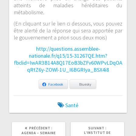
atteints de maladies héréditaires du
métabolisme.
(En cliquant sur le lien ci dessous, vous pouvez
être alerté de la réponse qui sera apportée par
le gouvernement a priori sous deux mois)
http://questions.assemblee-
nationale.fr/q15/15-31267QE.htm?
fbclid=IwAR3B14A8Q17EoB3bZFv60WPvLDqOA
qRtZ6y-ZOWl-1U_I6BGRIya_BSX4i8
Facebook
Bluesky
Santé
ARTICLE
ARTICLE
PRÉCÉDENT :
SUIVANT :
PRÉCÉDENT
SUIVANT
L’INSTITUT DE
AGENDA – SEMAINE
:
: