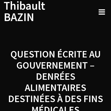
Thibault
Navigation
Skip
to
de
BAZIN
content
l’article
QUESTION ÉCRITE AU
GOUVERNEMENT –
DENRÉES
ALIMENTAIRES
DESTINÉES À DES FINS
MÉDICALES