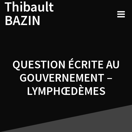
Thibault
Navigation
Skip
to
de
BAZIN
content
l’article
QUESTION ÉCRITE AU
GOUVERNEMENT –
LYMPHŒDÈMES