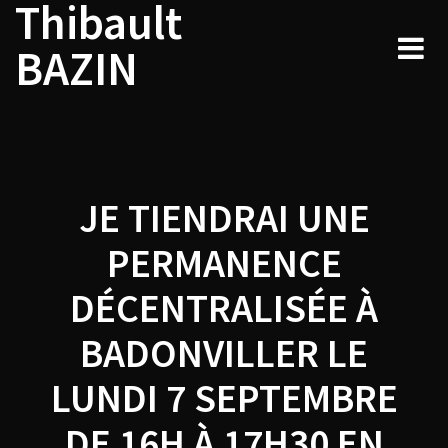
Thibault
Navigation
Skip
to
de
BAZIN
content
l’article
JE TIENDRAI UNE
PERMANENCE
DÉCENTRALISÉE À
BADONVILLER LE
LUNDI 7 SEPTEMBRE
DE 16H À 17H30 EN