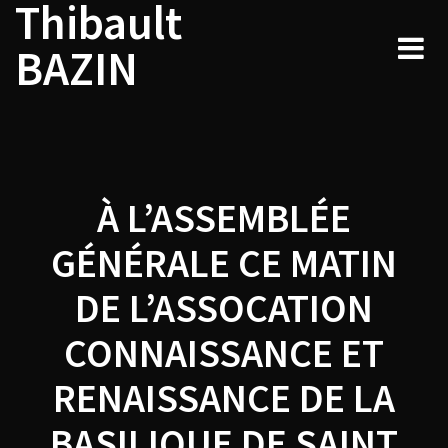
Thibault
Navigation
Skip
to
de
BAZIN
content
l’article
À L’ASSEMBLÉE
GÉNÉRALE CE MATIN
DE L’ASSOCATION
CONNAISSANCE ET
RENAISSANCE DE LA
BASILIQUE DE SAINT