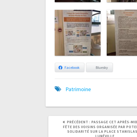
Facebook
Bluesky
Patrimoine
ARTICLE
ARTICLE
PRÉCÉDENT :
PASSAGE CET APRÈS-MIDI
PRÉCÉDENT
SUIVANT
FÊTE DES VOISINS ORGANISÉE PAR POT
:
:
SOLIDARITÉ SUR LA PLACE STANISLAS
LUNÉVILLE