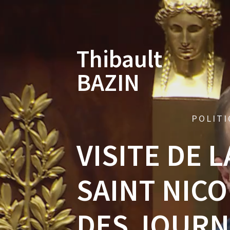
Skip
to
content
Thibault
BAZIN
POLITI
VISITE DE 
SAINT NICO
DES JOURN