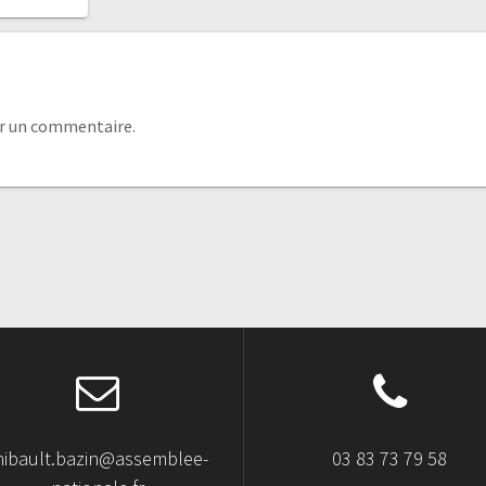
r un commentaire.
hibault.bazin@assemblee-
03 83 73 79 58