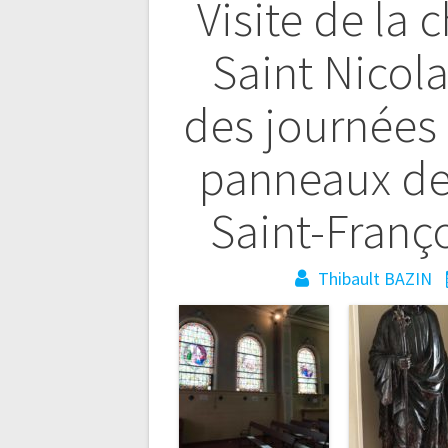
Visite de la 
Saint Nicola
Navigation
des journées 
de
panneaux de 
l’article
Saint-Franç
Thibault BAZIN