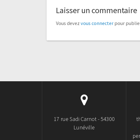
Laisser un commentaire
Vous devez
vous connecter
pour publie
17 rue Sadi Carnot - 54300
t
Lunéville
pe