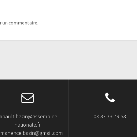
r un commentaire.
hibault.bazin@assemblee-
03 83 73 79 58
nationale.fr
rmanence.bazin@gmail.com