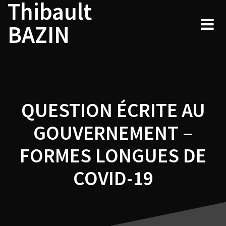
Thibault
Navigation
Skip
to
de
BAZIN
content
l’article
QUESTION ÉCRITE AU
GOUVERNEMENT –
FORMES LONGUES DE
COVID-19