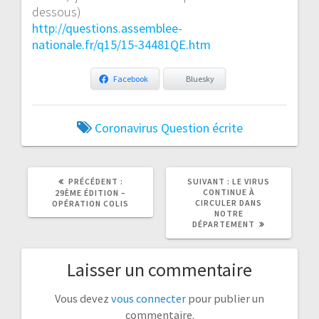
dessous)
http://questions.assemblee-
nationale.fr/q15/15-34481QE.htm
Facebook
Bluesky
Coronavirus
Question écrite
ARTICLE
ARTICLE
PRÉCÉDENT :
SUIVANT :
LE VIRUS
PRÉCÉDENT
SUIVANT
CONTINUE À
29ÈME ÉDITION –
:
:
CIRCULER DANS
OPÉRATION COLIS
NOTRE
DÉPARTEMENT
Laisser un commentaire
Vous devez
vous connecter
pour publier un
commentaire.