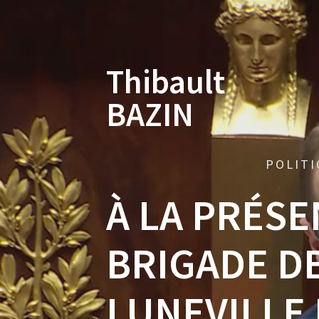
Skip
to
content
Thibault
BAZIN
POLITI
À LA PRÉSE
BRIGADE D
LUNEVILLE 