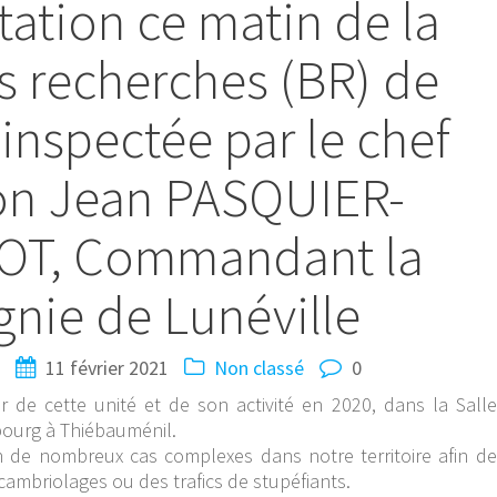
tation ce matin de la
s recherches (BR) de
nspectée par le chef
on Jean PASQUIER-
T, Commandant la
nie de Lunéville
N
11 février 2021
Non classé
0
de cette unité et de son activité en 2020, dans la Salle
sbourg à Thiébauménil.
n de nombreux cas complexes dans notre territoire afin de
mbriolages ou des trafics de stupéfiants.