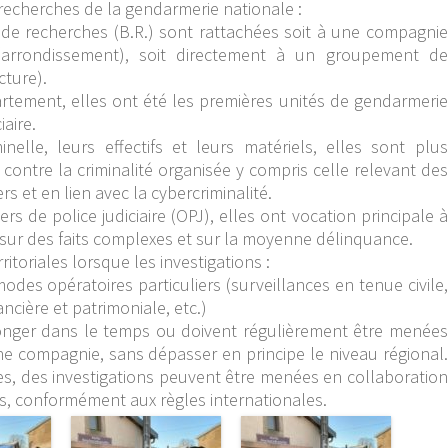
recherches de la gendarmerie nationale :
 de recherches (B.R.) sont rattachées soit à une compagnie
arrondissement), soit directement à un groupement de
cture).
artement, elles ont été les premières unités de gendarmerie
iaire.
inelle, leurs effectifs et leurs matériels, elles sont plus
 contre la criminalité organisée y compris celle relevant des
s et en lien avec la cybercriminalité.
s de police judiciaire (OPJ), elles ont vocation principale à
 sur des faits complexes et sur la moyenne délinquance.
ritoriales lorsque les investigations :
odes opératoires particuliers (surveillances en tenue civile,
ncière et patrimoniale, etc.)
onger dans le temps ou doivent régulièrement être menées
ne compagnie, sans dépasser en principe le niveau régional.
ères, des investigations peuvent être menées en collaboration
s, conformément aux règles internationales.