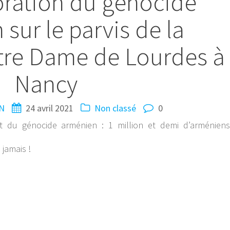
ation du génocide
sur le parvis de la
tre Dame de Lourdes à
Nancy
IN
24 avril 2021
Non classé
0
t du génocide arménien : 1 million et demi d’arméniens
 jamais !