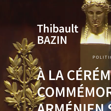
Skip
to
content
Thibault
BAZIN
POLITI
À LA CÉRÉ
COMMÉMOR
ARMÉNIEN S