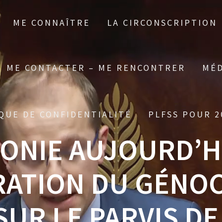
ME CONNAÎTRE
LA CIRCONSCRIPTION
ME CONTACTER – ME RENCONTRER
MÉD
QUE DE CONFIDENTIALITÉ
PLFSS POUR 2
MONIE AUJOURD’H
ATION DU GÉNOC
UR LE PARVIS DE