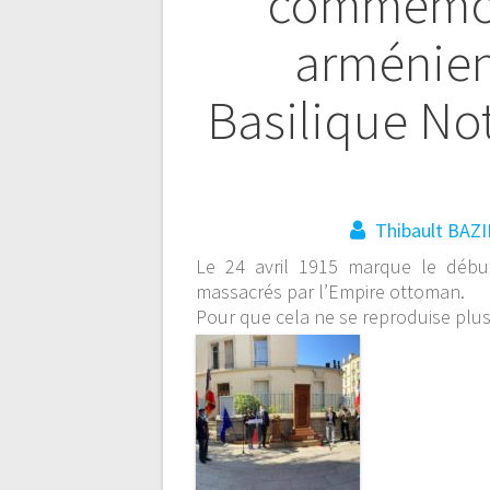
commémor
Navigation
arménien 
de
Basilique No
l’article
Thibault BAZ
Le 24 avril 1915 marque le débu
massacrés par l’Empire ottoman.
Pour que cela ne se reproduise plus