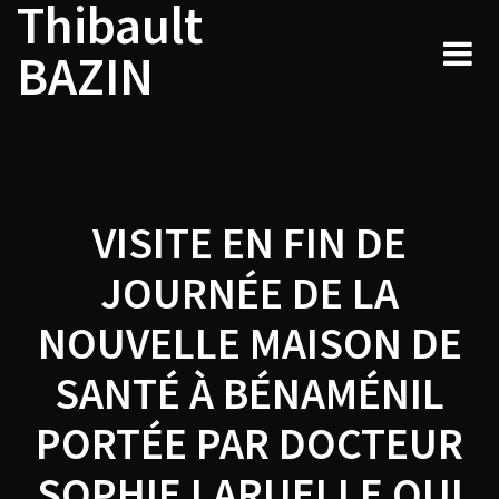
Thibault
Navigation
Skip
to
de
BAZIN
content
l’article
VISITE EN FIN DE
JOURNÉE DE LA
NOUVELLE MAISON DE
SANTÉ À BÉNAMÉNIL
PORTÉE PAR DOCTEUR
SOPHIE LARUELLE QUI