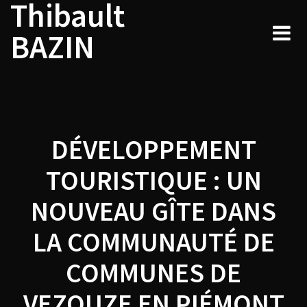
Thibault
Navigation
Skip
to
de
BAZIN
content
l’article
DÉVELOPPEMENT
TOURISTIQUE : UN
NOUVEAU GÎTE DANS
LA COMMUNAUTÉ DE
COMMUNES DE
VEZOUZE EN PIÉMONT