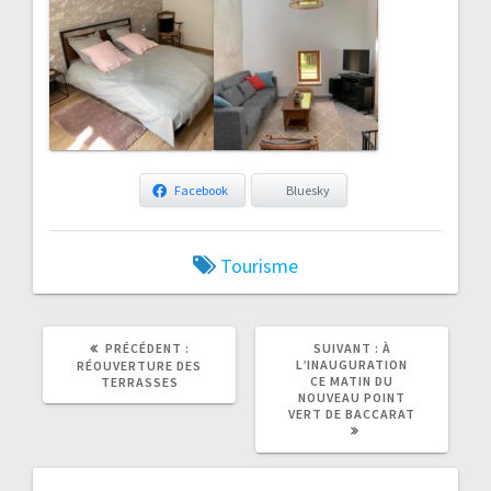
Facebook
Bluesky
Tourisme
ARTICLE
ARTICLE
PRÉCÉDENT :
SUIVANT :
À
PRÉCÉDENT
SUIVANT
L’INAUGURATION
RÉOUVERTURE DES
:
:
CE MATIN DU
TERRASSES
NOUVEAU POINT
VERT DE BACCARAT