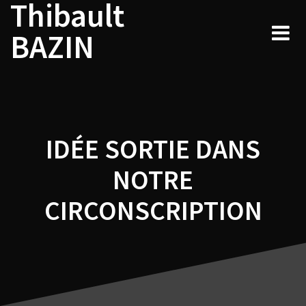
Thibault
Navigation
Skip
to
de
BAZIN
content
l’article
IDÉE SORTIE DANS
NOTRE
CIRCONSCRIPTION