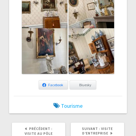
Facebook
Bluesky
Tourisme
ARTICLE
ARTICLE
PRÉCÉDENT :
SUIVANT :
VISITE
PRÉCÉDENT
SUIVANT
D’ENTREPRISE
VISITE AU PÔLE
:
: