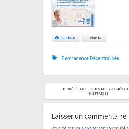
Facebook
Bluesky
Permanence Décentralisée
ARTICLE
ARTICLE
PRÉCÉDENT :
HOMMAGE AUX MÉDAIL
PRÉCÉDENT
SUIVANT
MILITAIRES
:
:
Laisser un commentaire
Vous devez
vous connecter
pour publie