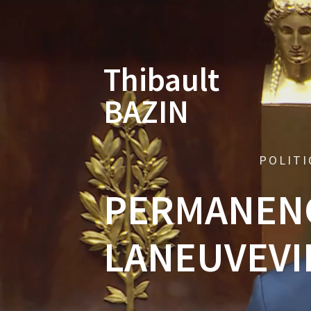
Skip
to
content
Thibault
BAZIN
POLITI
PERMANENC
LANEUVEVI