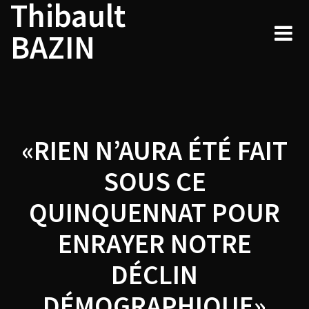
Thibault
Navigation
Skip
to
de
BAZIN
content
l’article
«RIEN N’AURA ÉTÉ FAIT
SOUS CE
QUINQUENNAT POUR
ENRAYER NOTRE
DÉCLIN
DÉMOGRAPHIQUE»