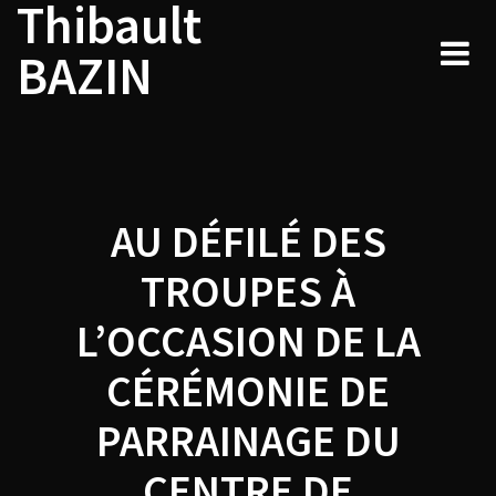
Thibault
Navigation
Skip
to
de
BAZIN
content
l’article
AU DÉFILÉ DES
TROUPES À
L’OCCASION DE LA
CÉRÉMONIE DE
PARRAINAGE DU
CENTRE DE