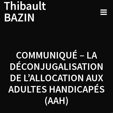
Thibault
Navigation
Skip
to
de
BAZIN
content
l’article
COMMUNIQUÉ – LA
DÉCONJUGALISATION
DE L’ALLOCATION AUX
ADULTES HANDICAPÉS
(AAH)