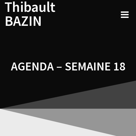
Thibault
Navigation
Skip
to
de
BAZIN
content
l’article
AGENDA – SEMAINE 18