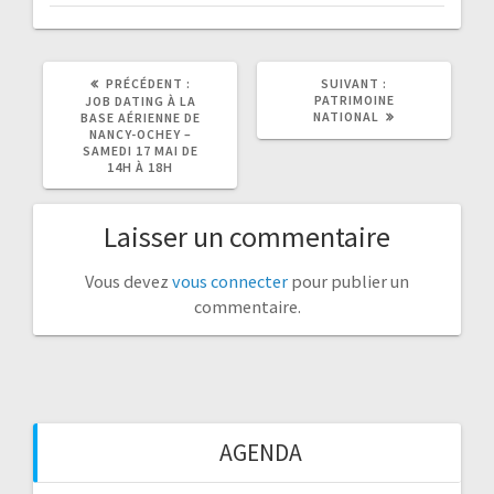
ARTICLE
ARTICLE
PRÉCÉDENT :
SUIVANT :
PRÉCÉDENT
SUIVANT
PATRIMOINE
JOB DATING À LA
:
:
NATIONAL
BASE AÉRIENNE DE
NANCY-OCHEY –
SAMEDI 17 MAI DE
14H À 18H
Laisser un commentaire
Vous devez
vous connecter
pour publier un
commentaire.
AGENDA