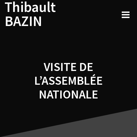
Thibault
Navigation
Skip
to
de
BAZIN
content
l’article
VISITE DE
L’ASSEMBLÉE
NATIONALE