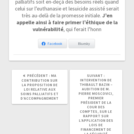
palliatifs soit en-deçà des besoins réels quand
celui sur l’euthanasie et lesuicide assisté serait
très au-delà de la promesse initiale.
J’en
appelle ainsi à faire primer l’éthique de la
vulnérabilité
, qui ferait l’honn
Facebook
Bluesky
ARTICLE
ARTICLE
PRÉCÉDENT :
MA
SUIVANT :
PRÉCÉDENT
SUIVANT
INTERVENTION DE
CONTRIBUTION SUR
:
:
THIBAULT BAZIN –
LA PROPOSITION DE
AUDITION DE M.
LOI RELATIVE AUX
PIERRE MOSCOVICI,
SOINS PALLIATIFS ET
PREMIER
D’ACCOMPAGNEMENT
PRÉSIDENT DE LA
COUR DES
COMPTES, SUR LE
RAPPORT SUR
L’APPLICATION DES
LOIS DE
FINANCEMENT DE
LA SÉCURITÉ