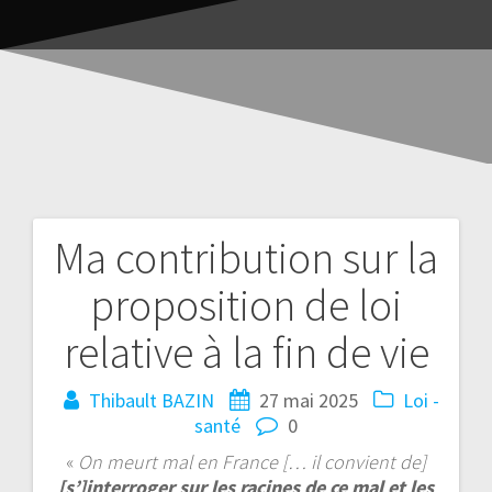
Ma contribution sur la
proposition de loi
relative à la fin de vie
Thibault BAZIN
27 mai 2025
Loi -
santé
0
«
On meurt mal en France [… il convient de]
[s’]interroger sur les racines de ce mal et les