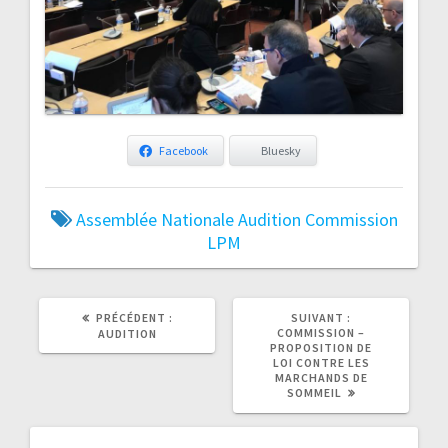
Facebook
Bluesky
Assemblée Nationale
Audition
Commission
LPM
ARTICLE
ARTICLE
PRÉCÉDENT :
SUIVANT :
PRÉCÉDENT
SUIVANT
COMMISSION –
AUDITION
:
:
PROPOSITION DE
LOI CONTRE LES
MARCHANDS DE
SOMMEIL