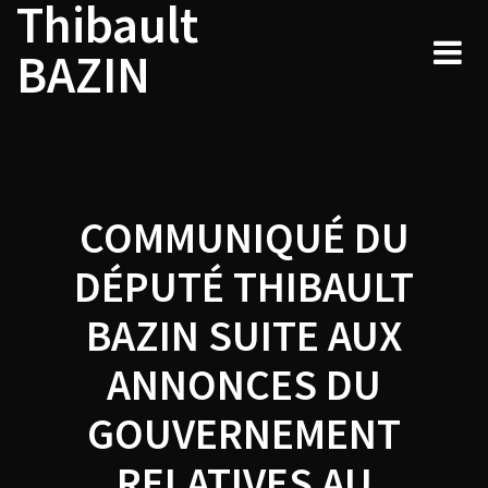
Thibault
Navigation
Skip
to
de
BAZIN
content
l’article
COMMUNIQUÉ DU
DÉPUTÉ THIBAULT
BAZIN SUITE AUX
ANNONCES DU
GOUVERNEMENT
RELATIVES AU