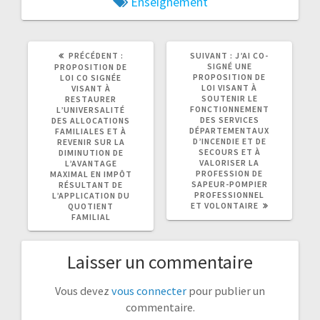
Enseignement
ARTICLE
ARTICLE
PRÉCÉDENT :
SUIVANT :
J’AI CO-
PRÉCÉDENT
SUIVANT
SIGNÉ UNE
PROPOSITION DE
:
:
PROPOSITION DE
LOI CO SIGNÉE
LOI VISANT À
VISANT À
SOUTENIR LE
RESTAURER
FONCTIONNEMENT
L’UNIVERSALITÉ
DES SERVICES
DES ALLOCATIONS
DÉPARTEMENTAUX
FAMILIALES ET À
D’INCENDIE ET DE
REVENIR SUR LA
SECOURS ET À
DIMINUTION DE
VALORISER LA
L’AVANTAGE
PROFESSION DE
MAXIMAL EN IMPÔT
SAPEUR-POMPIER
RÉSULTANT DE
PROFESSIONNEL
L’APPLICATION DU
ET VOLONTAIRE
QUOTIENT
FAMILIAL
Laisser un commentaire
Vous devez
vous connecter
pour publier un
commentaire.