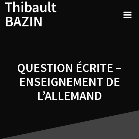
Thibault
Navigation
Skip
to
de
BAZIN
content
l’article
QUESTION ÉCRITE –
ENSEIGNEMENT DE
L’ALLEMAND