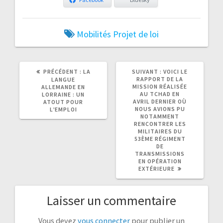
Mobilités
Projet de loi
ARTICLE
ARTICLE
PRÉCÉDENT :
LA
SUIVANT :
VOICI LE
PRÉCÉDENT
SUIVANT
RAPPORT DE LA
LANGUE
:
:
MISSION RÉALISÉE
ALLEMANDE EN
AU TCHAD EN
LORRAINE : UN
AVRIL DERNIER OÙ
ATOUT POUR
NOUS AVIONS PU
L’EMPLOI
NOTAMMENT
RENCONTRER LES
MILITAIRES DU
53ÈME RÉGIMENT
DE
TRANSMISSIONS
EN OPÉRATION
EXTÉRIEURE
Laisser un commentaire
Vous devez
vous connecter
pour publier un