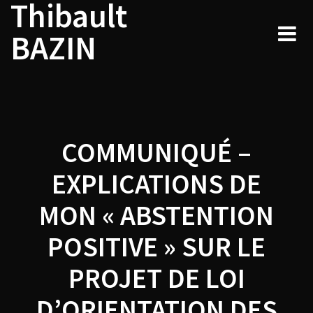
Thibault
Navigation
Skip
to
de
BAZIN
content
l’article
COMMUNIQUÉ –
EXPLICATIONS DE
MON « ABSTENTION
POSITIVE » SUR LE
PROJET DE LOI
D’ORIENTATION DES