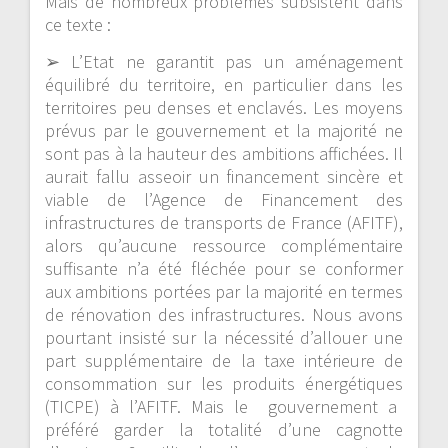
Mais de
nombreux probl
èmes subsistent
dans
ce texte
:
➢
L’Etat ne garantit pas un aménagement
équilibré du territoire,
en particulier dans les
terr
itoires peu denses et enclavés.
Les moyens
prévus par le gouvernement et la majorité ne
sont pas à la hauteur des ambitions affichées.
Il
aurait fallu a
sseoir un financement sincère et
viable de l’
Agence de Financement des
infrastructures de transports de France (
AFITF
)
,
alors qu’aucune ressource complémentaire
suffisante n’a été fléchée pour se conformer
aux ambitions portées par la majorité en termes
de
rénovation des infrastructures.
Nous avons
pourtant insisté
sur la nécessité d’allouer une
part supplémentaire de la
taxe intérieure de
consommation sur les produits énergétiques
(
TICPE
)
à l’AFITF. Mais
le gouvernement
a
préféré garder la totalité d’une cagnotte