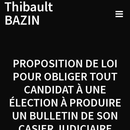
Thibault
Navigation
Skip
to
de
BAZIN
content
l’article
PROPOSITION DE LOI
POUR OBLIGER TOUT
CANDIDAT À UNE
ÉLECTION À PRODUIRE
UN BULLETIN DE SON
CASIER JUDICIAIRE