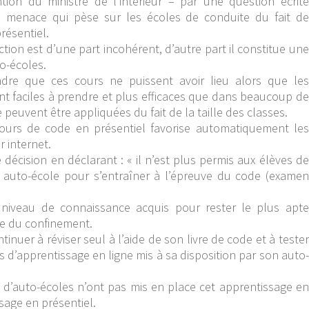
tention du ministre de l’intérieur – par une question écrite
 la menace qui pèse sur les écoles de conduite du fait de
résentiel.
iction est d’une part incohérent, d’autre part il constitue une
o-écoles.
re que ces cours ne puissent avoir lieu alors que les
nt faciles à prendre et plus efficaces que dans beaucoup de
 peuvent être appliquées du fait de la taille des classes.
cours de code en présentiel favorise automatiquement les
r internet.
 décision en déclarant : « il n’est plus permis aux élèves de
 auto-école pour s’entraîner à l’épreuve du code (examen
e niveau de connaissance acquis pour rester le plus apte
tie du confinement.
inuer à réviser seul à l’aide de son livre de code et à tester
s d’apprentissage en ligne mis à sa disposition par son auto-
 d’auto-écoles n’ont pas mis en place cet apprentissage en
ssage en présentiel.