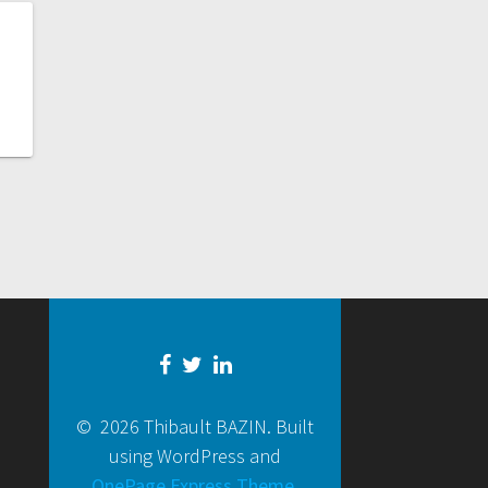
© 2026 Thibault BAZIN. Built
using WordPress and
OnePage Express Theme
.