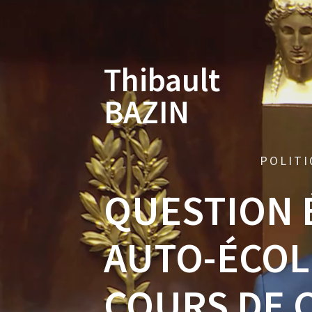
Skip
to
content
Thibault
BAZIN
POLITI
QUESTION 
AUTO-ÉCOL
COURS DE 