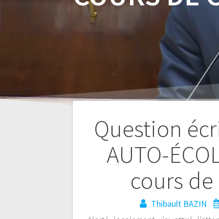
Question écr
AUTO-ÉCOLE
Navigation
cours de 
de
Thibault BAZIN
l’article