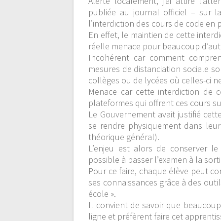
Alerté localement, j’ai attiré l’at
publiée au journal officiel – sur
l’interdiction des cours de code en p
En effet, le maintien de cette interd
réelle menace pour beaucoup d’aut
Incohérent car comment comprend
mesures de distanciation sociale so
collèges ou de lycées où celles-ci ne
Menace car cette interdiction de 
plateformes qui offrent ces cours su
Le Gouvernement avait justifié cette
se rendre physiquement dans leur
théorique général).
L’enjeu est alors de conserver l
possible à passer l’examen à la sor
Pour ce faire, chaque élève peut cont
ses connaissances grâce à des outil
école ».
Il convient de savoir que beaucoup
ligne et préfèrent faire cet apprenti