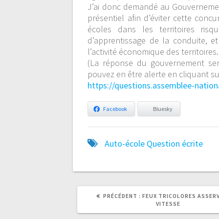
J’ai donc demandé au Gouvernement 
présentiel afin d’éviter cette con
écoles dans les territoires risqu
d’apprentissage de la conduite, et
l’activité économique des territoires.
(La réponse du gouvernement sera 
pouvez en être alerte en cliquant su
https://questions.assemblee-natio
Facebook
Bluesky
Auto-école
Question écrite
ARTICLE
ARTICLE
PRÉCÉDENT :
FEUX TRICOLORES ASSERV
PRÉCÉDENT
SUIVANT
VITESSE
:
: