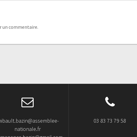
r un commentaire.
hibault.bazin@assemblee-
03 83 73 79 58
nationale.fr