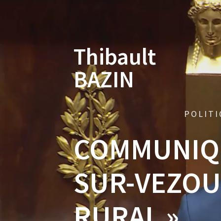
Skip
to
content
Thibault
BAZIN
POLITI
COMMUNIQUÉ
SUR-VEZOU
RURAL »