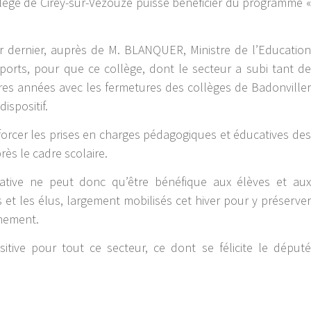
llège de Cirey-sur-Vezouze puisse bénéficier du programme «
rier dernier, auprès de M. BLANQUER, Ministre de l’Education
ports, pour que ce collège, dont le secteur a subi tant de
ères années avec les fermetures des collèges de Badonviller
dispositif.
rcer les prises en charges pédagogiques et éducatives des
rès le cadre scolaire.
ucative ne peut donc qu’être bénéfique aux élèves et aux
s et les élus, largement mobilisés cet hiver pour y préserver
gnement.
itive pour tout ce secteur, ce dont se félicite le député