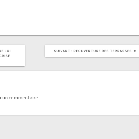
E LOI
SUIVANT :
RÉOUVERTURE DES TERRASSES
 CRISE
r un commentaire.