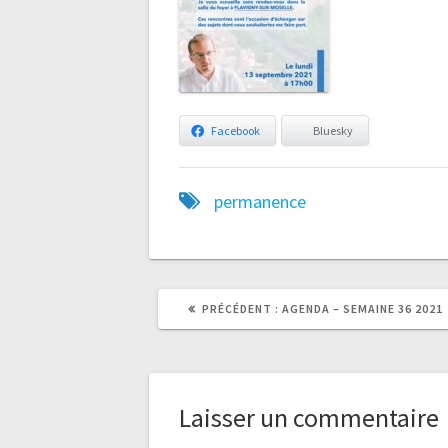
Facebook
Bluesky
permanence
ARTICLE
ARTICLE
PRÉCÉDENT :
AGENDA – SEMAINE 36 2021
PRÉCÉDENT
SUIVANT
:
:
Laisser un commentaire