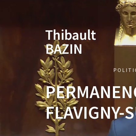
Skip
to
content
Thibault
BAZIN
POLITI
PERMANENC
FLAVIGNY-