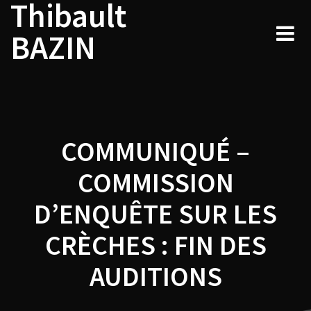
Thibault
Navigation
Skip
to
de
BAZIN
content
l’article
COMMUNIQUÉ –
COMMISSION
D’ENQUÊTE SUR LES
CRÈCHES : FIN DES
AUDITIONS