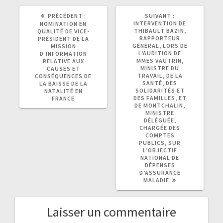
ARTICLE
ARTICLE
PRÉCÉDENT :
SUIVANT :
PRÉCÉDENT
SUIVANT
INTERVENTION DE
NOMINATION EN
:
:
THIBAULT BAZIN,
QUALITÉ DE VICE-
RAPPORTEUR
PRÉSIDENT DE LA
GÉNÉRAL, LORS DE
MISSION
L’AUDITION DE
D’INFORMATION
MMES VAUTRIN,
RELATIVE AUX
MINISTRE DU
CAUSES ET
TRAVAIL, DE LA
CONSÉQUENCES DE
SANTÉ, DES
LA BAISSE DE LA
SOLIDARITÉS ET
NATALITÉ EN
DES FAMILLES, ET
FRANCE
DE MONTCHALIN,
MINISTRE
DÉLÉGUÉE,
CHARGÉE DES
COMPTES
PUBLICS, SUR
L’OBJECTIF
NATIONAL DE
DÉPENSES
D’ASSURANCE
MALADIE
Laisser un commentaire