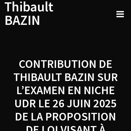
Thibault
Navigation
Skip
to
de
BAZIN
content
l’article
CONTRIBUTION DE
THIBAULT BAZIN SUR
L’EXAMEN EN NICHE
UDR LE 26 JUIN 2025
DE LA PROPOSITION
DE LOI VISANT À